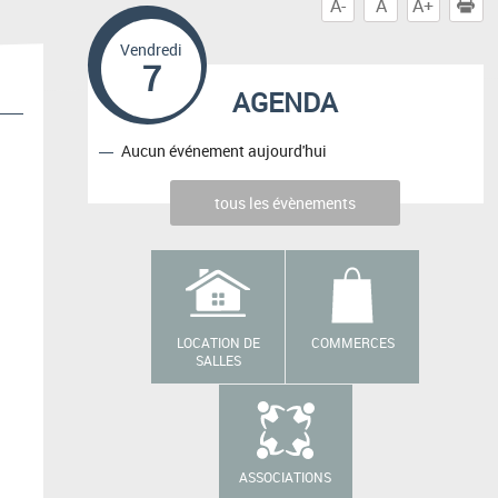
A-
A
A+
I
Vendredi
7
AGENDA
Aucun événement aujourd'hui
tous les évènements
LOCATION DE
COMMERCES
SALLES
ASSOCIATIONS