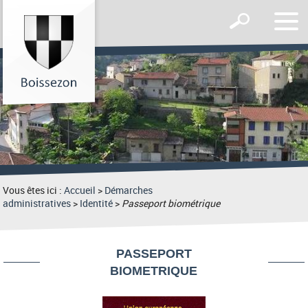
Affic
Afficher
le
le
men
formulaire
de
recherche
Vous êtes ici :
Accueil
>
Démarches
administratives
>
Identité
>
Passeport biométrique
PASSEPORT
BIOMETRIQUE