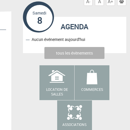
A-
A
A+
I
Samedi
8
AGENDA
Aucun événement aujourd'hui
tous les évènements
LOCATION DE
COMMERCES
SALLES
ASSOCIATIONS