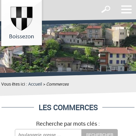
Affic
Afficher
le
le
men
formulaire
de
recherche
Vous êtes ici :
Accueil
>
Commerces
LES COMMERCES
Recherche par mots clés :