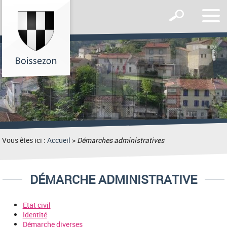
Affic
Afficher
le
le
men
formulaire
de
recherche
Vous êtes ici :
Accueil
>
Démarches administratives
DÉMARCHE ADMINISTRATIVE
Etat civil
Identité
Démarche diverses