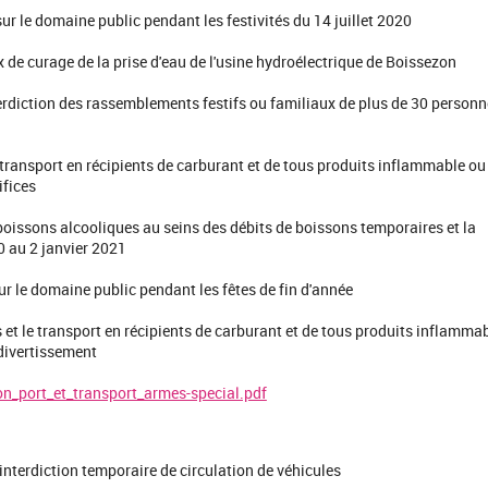
r le domaine public pendant les festivités du 14 juillet 2020
x de curage de la prise d'eau de l'usine hydroélectrique de Boissezon
erdiction des rassemblements festifs ou familiaux de plus de 30 person
transport en récipients de carburant et de tous produits inflammable ou
ifices
issons alcooliques au seins des débits de boissons temporaires et la
 au 2 janvier 2021
r le domaine public pendant les fêtes de fin d'année
et le transport en récipients de carburant et de tous produits inflamma
e divertissement
on_port_et_transport_armes-special.pdf
interdiction temporaire de circulation de véhicules