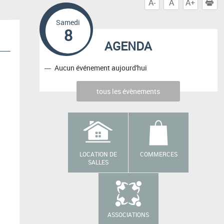
A-
A
A+
I
Samedi
8
AGENDA
Aucun événement aujourd'hui
tous les évènements
LOCATION DE
COMMERCES
SALLES
ASSOCIATIONS