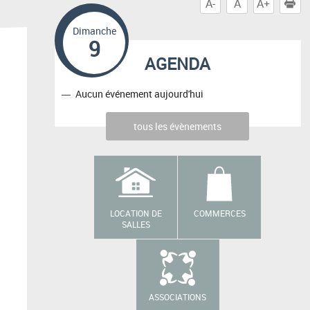
A-
A
A+
I
Dimanche
9
AGENDA
Aucun événement aujourd'hui
tous les évènements
LOCATION DE
COMMERCES
SALLES
ASSOCIATIONS