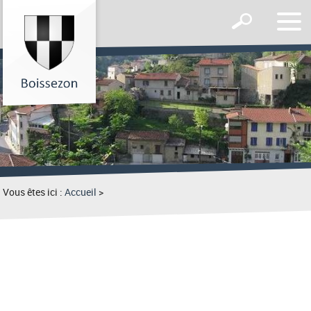
Affic
Afficher
le
le
men
formulaire
de
recherche
Vous êtes ici :
Accueil
>