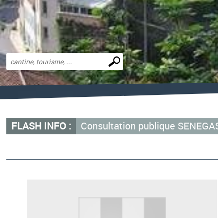
Effectuer
une
recherche
FLASH INFO :
Consultation publique SENEG